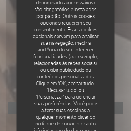
denominados «necessários»
são obrigatórios e instalados
por padrão. Outros cookies
opcionais requerem seu
consentimento. Esses cookies
opcionais servem para analisar
sua navegação, medir a
audiência do site, oferecer
funcionalidades (por exemplo,
relacionadas às redes sociais)
ou exibir publicidade ou
•
MARCQ-EN-BARŒUL
conteúdos personalizados.
Clique em 'OK, aceitar tudo',
Casa Mazita
'Recusar tudo' ou
'Personalizar' para gerenciar
suas preferências. Você pode
RESERVAR UMA MESA
alterar suas escolhas a
qualquer momento clicando
no ícone de cookie no canto
inferior esquerdo das páginas