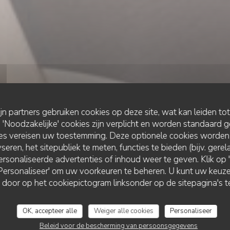
ijn partners gebruiken cookies op deze site, wat kan leiden to
Noodzakelijke' cookies zijn verplicht en worden standaard g
ies vereisen uw toestemming. Deze optionele cookies worden
seren, het sitepubliek te meten, functies te bieden (bijv. gere
rsonaliseerde advertenties of inhoud weer te geven. Klik op 'O
MEDITERRAAN RESTAURANT
•
MARCQ-EN-BARŒUL
 'Personaliseer' om uw voorkeuren te beheren. U kunt uw keu
Casa Mazita
 door op het cookiepictogram linksonder op de sitepagina's te
OK, accepteer alle
Weiger alle cookies
Personaliseer
RESERVEER EEN TAFEL
Beleid voor de bescherming van persoonsgegevens