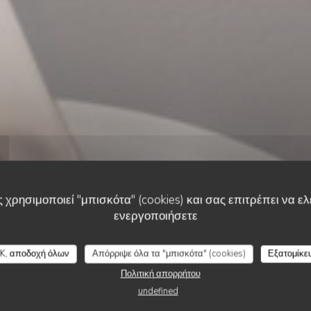
 χρησιμοποιεί "μπισκότα" (cookies) και σας επιτρέπει να ελέ
ενεργοποιήσετε
ΜΕΣΟΓΕΙΑΚΌ ΕΣΤΙΑΤΌΡΙΟ
•
MARCQ-EN-BARŒUL
Casa Mazita
K, αποδοχή όλων
Απόρριψε όλα τα "μπισκότα" (cookies)
Εξατομίκε
Πολιτική απορρήτου
undefined
ΚΆΝΤΕ ΚΡΆΤΗΣΗ ΤΡΑΠΕΖΙΟΎ