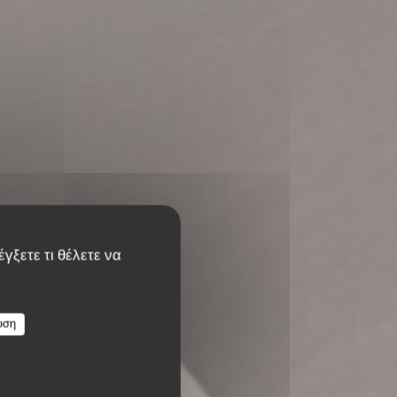
γξετε τι θέλετε να
υση