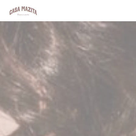
Πίνακας διαχείρισης "Μπισκότων" (Cookies)