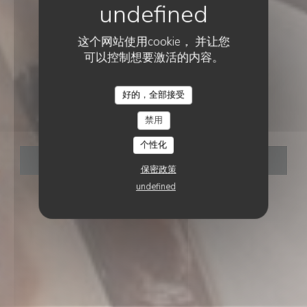
这个网站使用cookie， 并让您
可以控制想要激活的内容。
地中海餐厅
•
MARCQ-EN-BARŒUL
好的，全部接受
Casa Mazita
禁用
个性化
预订餐位
保密政策
undefined