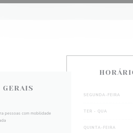
HORÁRI
 GERAIS
SEGUNDA-FEIRA
TER
-
QUA
ara pessoas com mobilidade
ada
QUINTA-FEIRA