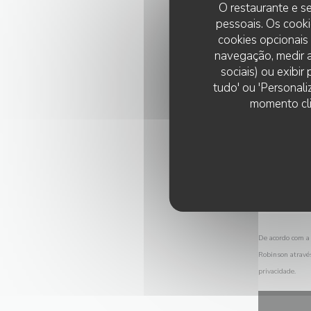
O restaurante e se
pessoais. Os cooki
cookies opcionais
navegação, medir a
sociais) ou exibi
tudo' ou 'Personali
momento cli
De acordo com a 
Robinson atravé
privacidade
.