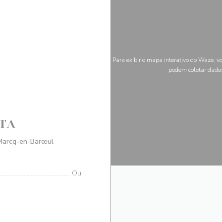
Para exibir o mapa interativo do Waze, v
podem coletar dado
TA
((abre numa nova janela))
Marcq-en-Barœul
Oui