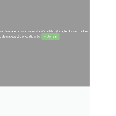
ocê deve aceitar os cookies do Waze Map (Google). Esses cookies
s de navegação e localização.
Autorizar