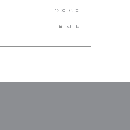
12:00 - 02:00
Fechado
anela))
nova janela))