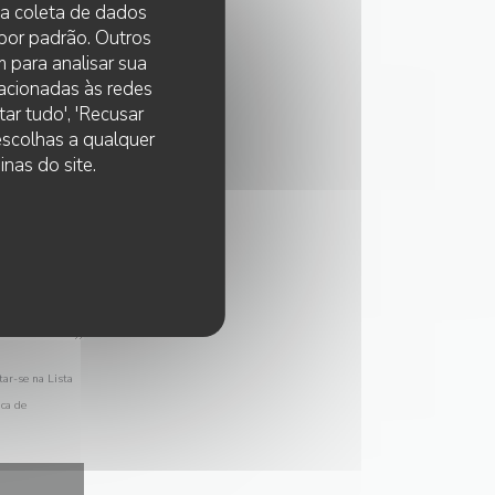
 na coleta de dados
 por padrão. Outros
 para analisar sua
lacionadas às redes
ar tudo', 'Recusar
 escolhas a qualquer
nas do site.
tar-se na Lista
ica de