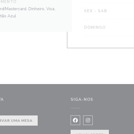
AMENTO
d/Mastercard, Dinheiro, Visa,
SEX
-
SAB
tão Azul
DOMINGO
VA
SIGA-NOS
RVAR UMA MESA
Facebook ((abre numa nova j
Instagram ((abre numa 