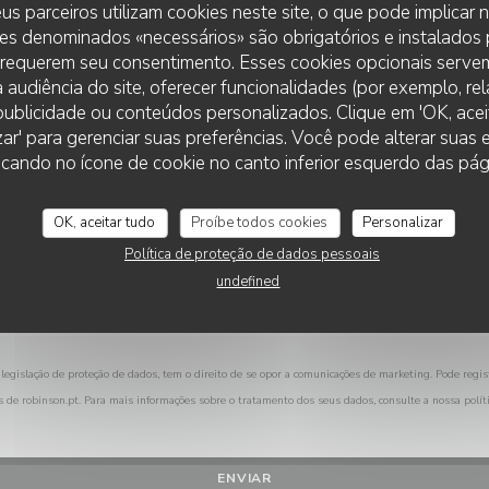
us parceiros utilizam cookies neste site, o que pode implicar
Deseja contactar-nos ?
es denominados «necessários» são obrigatórios e instalados
Preencha o formulário abaixo!
 requerem seu consentimento. Esses cookies opcionais servem
 audiência do site, oferecer funcionalidades (por exemplo, re
r publicidade ou conteúdos personalizados. Clique em 'OK, aceit
zar' para gerenciar suas preferências. Você pode alterar suas
cando no ícone de cookie no canto inferior esquerdo das pági
OK, aceitar tudo
Proíbe todos cookies
Personalizar
Política de proteção de dados pessoais
undefined
legislação de proteção de dados, tem o direito de se opor a comunicações de marketing. Pode regis
s de
robinson.pt
. Para mais informações sobre o tratamento dos seus dados, consulte a nossa
polít