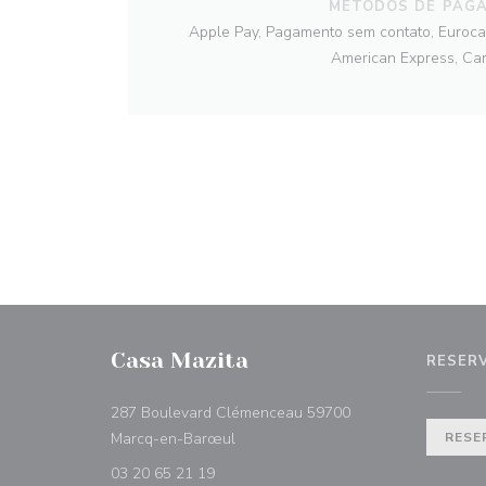
MÉTODOS DE PAG
Apple Pay, Pagamento sem contato, Eurocar
American Express, Car
Casa Mazita
RESER
287 Boulevard Clémenceau 59700
((abre numa nova janela))
Marcq-en-Barœul
RESE
03 20 65 21 19