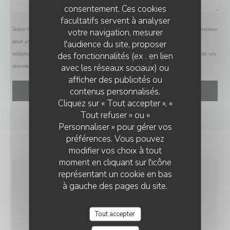
consentement. Ces cookies
facultatifs servent à analyser
Selon l'article L.223-2 du code de la consommation, il est rappelé que le consommateur
votre navigation, mesurer
peut user de son droit à s'inscrire sur la liste d'opposition au démarchage
l'audience du site, proposer
des fonctionnalités (ex : en lien
téléphonique Bloctel :
bloctel.gouv.fr
. Pour plus d'informations sur le traitement de vos
avec les réseaux sociaux) ou
données, consultez notre
politique de confidentialité
.
afficher des publicités ou
contenus personnalisés.
Cliquez sur « Tout accepter », «
Tout refuser » ou «
Personnaliser » pour gérer vos
préférences. Vous pouvez
modifier vos choix à tout
moment en cliquant sur l'icône
représentant un cookie en bas
à gauche des pages du site.
INFOS PRATIQUES
Tout accepter
CUISINE