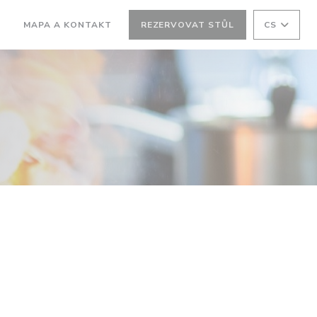
MAPA A KONTAKT
REZERVOVAT STŮL
CS
((OTEVŘE SE V NOVÉM OKNĚ))