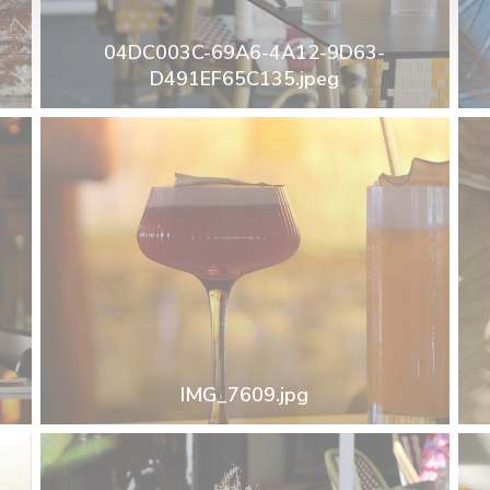
04DC003C-69A6-4A12-9D63-
D491EF65C135.jpeg
IMG_7609.jpg