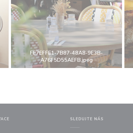
FE7EFFE1-7B87-48A8-9E3B-
A76F5D55AEFB.jpeg
VACE
SLEDUJTE NÁS