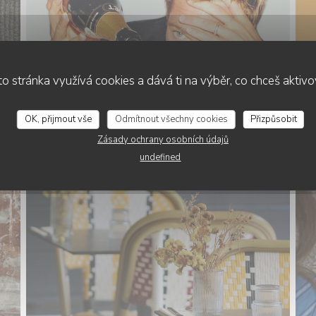
o stránka využívá cookies a dává ti na výběr, co chceš aktiv
OK, přijmout vše
Odmítnout všechny cookies
Přizpůsobit
Zásady ochrany osobních údajů
undefined