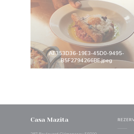
AE353D36-19E3-45D0-9495-
B5F2794266BE.jpeg
Casa Mazita
REZER