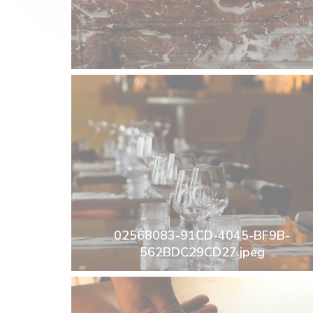
02568083-91CD-4045-BF9B-
562BDC29CD27.jpeg