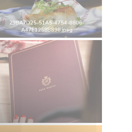
29BA7D25-51A5-4754-8806-
A47E1258B898.jpeg