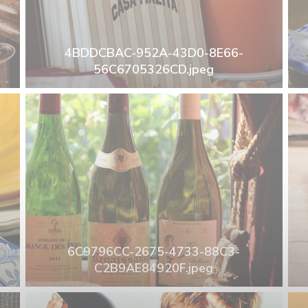
4BDDCBAC-952A-43D0-8E66-
56C6705326CD.jpeg
6C9796CC-2675-4733-88C3-
C2B9AE84920F.jpeg