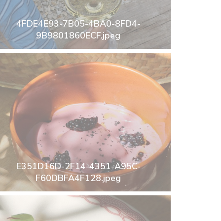
4FDE4E93-7B05-4BA0-8FD4-
9B9801860ECF.jpeg
E351D16D-2F14-4351-A95C-
F60DBFA4F128.jpeg