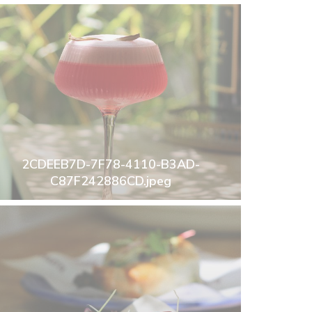
2CDEEB7D-7F78-4110-B3AD-
C87F242886CD.jpeg